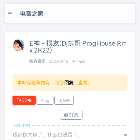
电音之家
E神 - 损友(Dj东哥 ProgHouse Rm
x 2K22)
指尖音乐
2023-3-15
1436
本帖有隐藏内容，请您
回复
后查看。
TAGS
Prog
Dj东哥
打赏
这家伙太懒了，什么也没留下。
➦