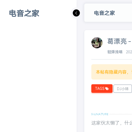
电音之家
电音之家
葛漂亮 -
轻弹浅唱
20
本帖有隐藏内容，
TAGS
DJ小锦
这家伙太懒了，什