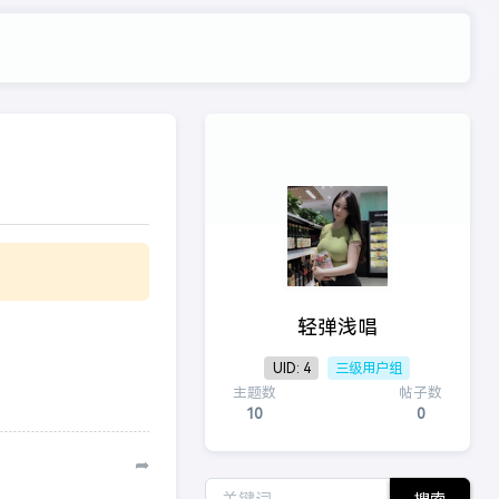
轻弹浅唱
UID: 4
三级用户组
主题数
帖子数
10
0
➦
搜索