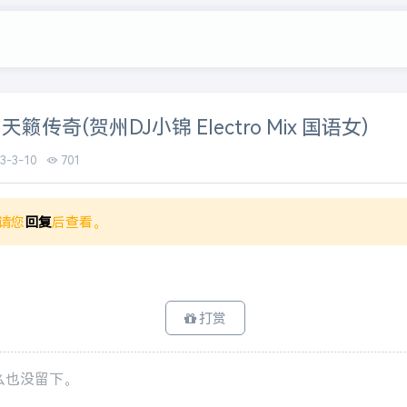
 天籁传奇(贺州DJ小锦 Electro Mix 国语女)
23-3-10
701
请您
回复
后查看。
打赏
么也没留下。